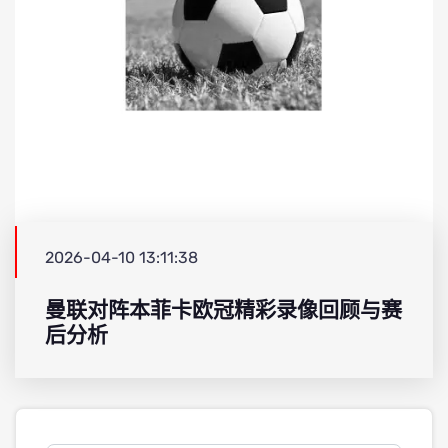
2026-04-10 13:11:38
曼联对阵本菲卡欧冠精彩录像回顾与赛
后分析