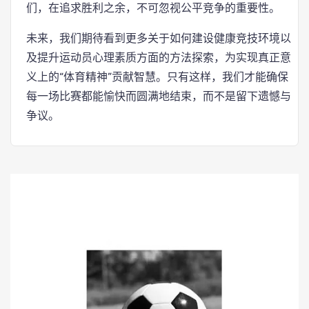
们，在追求胜利之余，不可忽视公平竞争的重要性。
未来，我们期待看到更多关于如何建设健康竞技环境以
及提升运动员心理素质方面的方法探索，为实现真正意
义上的“体育精神”贡献智慧。只有这样，我们才能确保
每一场比赛都能愉快而圆满地结束，而不是留下遗憾与
争议。