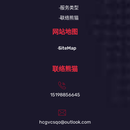
服务类型
联络熊猫
网站地图
SiteMap
联络熊猫
15198856645
hcgvcsqo@outlook.com