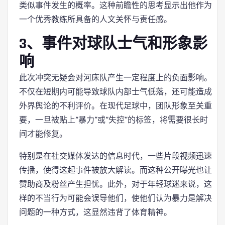
类似事件发生的概率。这种前瞻性的思考显示出他作为
一个优秀教练所具备的人文关怀与责任感。
3、事件对球队士气和形象影
响
此次冲突无疑会对河床队产生一定程度上的负面影响。
不仅在短期内可能导致球队内部士气低落，还可能造成
外界舆论的不利评价。在现代足球中，团队形象至关重
要，一旦被贴上“暴力”或“失控”的标签，将需要很长时
间才能修复。
特别是在社交媒体发达的信息时代，一些片段视频迅速
传播，使得这起事件被放大解读。而这种公开曝光也让
赞助商及粉丝产生担忧。此外，对于年轻球迷来说，这
样的不当行为可能会误导他们，使他们认为暴力是解决
问题的一种方式，这显然违背了体育精神。