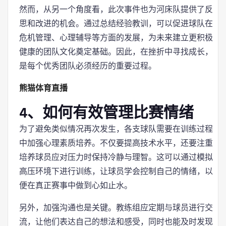
然而，从另一个角度看，此次事件也为河床队提供了反
思和改进的机会。通过总结经验教训，可以促进球队在
危机管理、心理辅导等方面的发展，为未来建立更积极
健康的团队文化奠定基础。因此，在挫折中寻找成长，
是每个优秀团队必须经历的重要过程。
熊猫体育直播
4、如何有效管理比赛情绪
为了避免类似情况再次发生，各支球队需要在训练过程
中加强心理素质培养。不仅要提高技术水平，还要注重
培养球员应对压力时保持冷静与理智。这可以通过模拟
高压环境下进行训练，让球员学会控制自己的情绪，以
便在真正赛事中做到心如止水。
另外，加强沟通也是关键。教练组应定期与球员进行交
流，让他们表达自己的想法和感受，同时也能及时发现