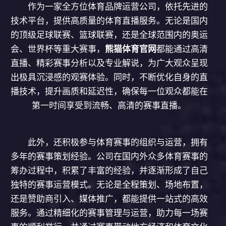
作为一家全方位体育品牌运营公司，依托先进的
技术平台，提供高质量的体育直播服务。无论是国内
的顶级足球联赛、篮球联赛，还是全球范围内的奥运
会、世界杯等重大赛事，
熊猫体育官网
都能通过高清
直播、精彩赛事分析以及专业解说，为广大观众呈现
出极具沉浸感的观赛体验。同时，不断优化自身的直
播技术，提升画质和延迟性，确保每一位观众都能在
第一时间享受到流畅、高清的赛事直播。
此外，还积极参与体育赛事的组织与运营，拥有
多年的赛事策划经验。公司在国内外众多体育赛事的
筹办过程中，积累了丰富的经验，并逐渐形成了自己
独特的赛事运营模式。无论是全程策划、场地布置，
还是赞助商引入、媒体推广，都能提供一站式的高效
服务。通过精细化的赛事管理与运营，助力每一场赛