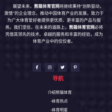
展望未来，
熊猫体育官网
将继续秉持“创新驱动，
激情”的企业理念，推动中国体育产业的发展，致力于
为广大体育爱好者提供更优质、更丰富的产品与服
务。我们坚信，在未来的道路上，
熊猫体育官网
必将
凭借其领先的技术、卓越的服务和丰富的经验，成为
体育产业中的佼佼者。
导航
介绍熊猫体育
体育热点
体育明星